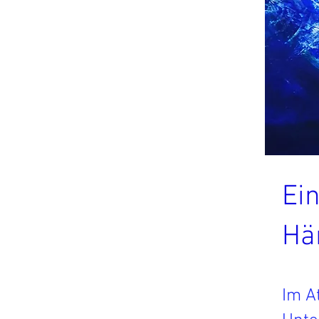
Ei
Hä
Im A