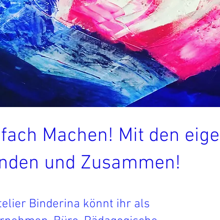
nfach Machen! Mit den eig
nden und Zusammen!
telier Binderina könnt ihr als