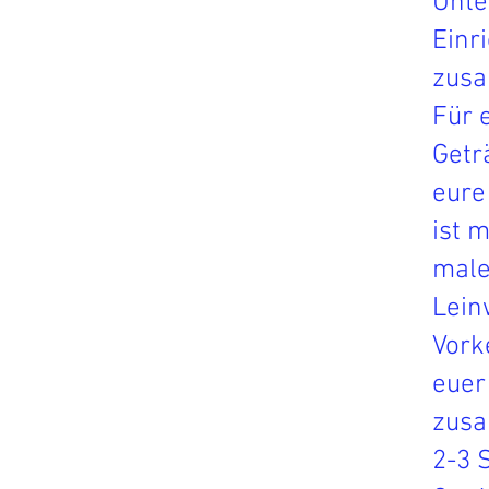
Unte
Einr
zusa
Für 
Getr
eure
ist
m
male
Lein
Vork
euer
zusa
2-3 