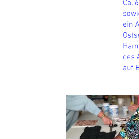
Ca. 
sowi
ein 
Osts
Hamb
des A
auf 